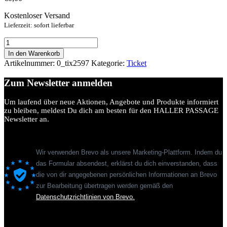
Kostenloser Versand
Lieferzeit: sofort lieferbar
MIELE
“Dreams”
In den Warenkorb
Outdoorküche
Artikelnummer:
0_tix2597
Kategorie:
Ticket
Dachterrassen
Launch
Zum Newsletter anmelden
Party
21.
Um laufend über neue Aktionen, Angebote und Produkte informiert
May
zu bleiben, meldest Du dich am besten für den HALLER PASSAGE
2026
Newsletter an.
Menge
Wir verwenden Brevo als unsere Marketing-Plattform. Indem du
das Formular absendest, erklärst du dich einverstanden, dass
die von dir angegebenen persönlichen Informationen an Brevo
zur Bearbeitung übertragen werden gemäß den
Datenschutzrichtlinien von Brevo.
Sie sehen gerade einen Platzhalterinhalt von
Standard
. Um auf den