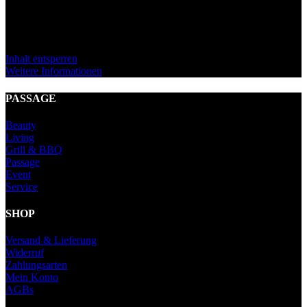
eigentlichen Inhalt zuzugreifen, klicken Sie auf den Button unten.
Bitte beachten Sie, dass dabei Daten an Drittanbieter weitergegeben
werden.
Inhalt entsperren
Weitere Informationen
PASSAGE
Beauty
Living
Grill & BBQ
Passage
Event
Service
SHOP
Versand & Lieferung
Widerruf
Zahlungsarten
Mein Konto
AGBs