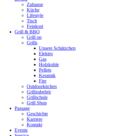
Zuhause
Küche
Lifestyle
Tisch
Feinkost
Grill & BBQ
Grill on
Grills
Unsere Schätzchen
Elektro
Gas
Holzkohle
Pellets
Keramik
Fire
Outdoorküchen
Grillzubehör
Grillschule
Grill Shop
Passage
Geschichte
Karriere
Kontakt
Events
Service