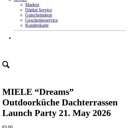
Marken
Digital Service
Gutscheinshop
Geschenkeservice
Kundenkarte
Mo.-Fr. 9 – 18 Uhr
Sa. 9 – 16 Uhr
Tel. +49 (0) 8581 – 96300
MIELE “Dreams”
Outdoorküche Dachterrassen
Launch Party 21. May 2026
€
0,00