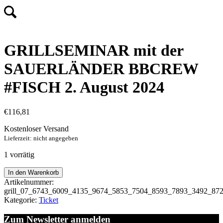
GRILLSEMINAR mit der
SAUERLÄNDER BBCREW
#FISCH 2. August 2024
€
116,81
Kostenloser Versand
Lieferzeit: nicht angegeben
1 vorrätig
GRILLSEMINAR
In den Warenkorb
mit
Artikelnummer:
der
grill_07_6743_6009_4135_9674_5853_7504_8593_7893_3492_87
SAUERLÄNDER
Kategorie:
Ticket
BBCREW
#FISCH
Zum Newsletter anmelden