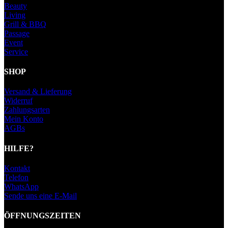
Beauty
Living
Grill & BBQ
Passage
Event
Service
SHOP
Versand & Lieferung
Widerruf
Zahlungsarten
Mein Konto
AGBs
HILFE?
Kontakt
Telefon
WhatsApp
Sende uns eine E-Mail
ÖFFNUNGSZEITEN