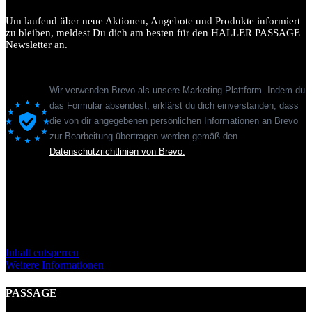
2.
August
Um laufend über neue Aktionen, Angebote und Produkte informiert
2024
zu bleiben, meldest Du dich am besten für den HALLER PASSAGE
Menge
Newsletter an.
Wir verwenden Brevo als unsere Marketing-Plattform. Indem du
das Formular absendest, erklärst du dich einverstanden, dass
die von dir angegebenen persönlichen Informationen an Brevo
zur Bearbeitung übertragen werden gemäß den
Datenschutzrichtlinien von Brevo.
Sie sehen gerade einen Platzhalterinhalt von
Standard
. Um auf den
eigentlichen Inhalt zuzugreifen, klicken Sie auf den Button unten.
Bitte beachten Sie, dass dabei Daten an Drittanbieter weitergegeben
werden.
Inhalt entsperren
Weitere Informationen
PASSAGE