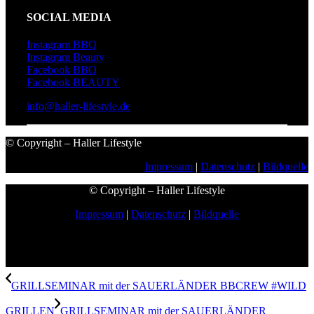
SOCIAL MEDIA
Instagram BBQ
Instagram Beauty
Facebook BBQ
Facebook BEAUTY
info@haller-lifestyle.de
© Copyright – Haller Lifestyle
Impressum
|
Datenschutz
|
Bildquelle
© Copyright – Haller Lifestyle
Impressum
|
Datenschutz
|
Bildquelle
GRILLSEMINAR mit der SAUERLÄNDER BBCREW #WILD
GRILLEN
GRILLSEMINAR mit der SAUERLÄNDER