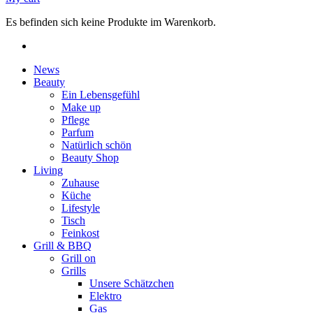
Es befinden sich keine Produkte im Warenkorb.
News
Beauty
Ein Lebensgefühl
Make up
Pflege
Parfum
Natürlich schön
Beauty Shop
Living
Zuhause
Küche
Lifestyle
Tisch
Feinkost
Grill & BBQ
Grill on
Grills
Unsere Schätzchen
Elektro
Gas