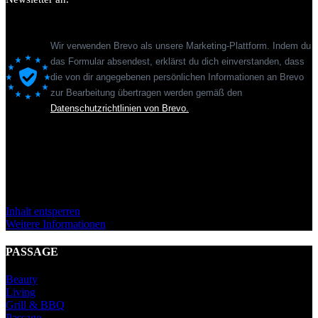
Wir verwenden Brevo als unsere Marketing-Plattform. Indem du
das Formular absendest, erklärst du dich einverstanden, dass
die von dir angegebenen persönlichen Informationen an Brevo
zur Bearbeitung übertragen werden gemäß den
Datenschutzrichtlinien von Brevo.
Sie sehen gerade einen Platzhalterinhalt von
Standard
. Um auf den
eigentlichen Inhalt zuzugreifen, klicken Sie auf den Button unten.
Bitte beachten Sie, dass dabei Daten an Drittanbieter weitergegeben
werden.
Inhalt entsperren
Weitere Informationen
PASSAGE
Beauty
Living
Grill & BBQ
Passage