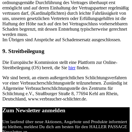
ordnungsgemäße Durchführung des Vertrages überhaupt erst
ermöglicht und auf deren Einhaltung der Vertragspartner regelmäßig
vertrauen darf, (Kardinalpflichten) durch leichte Fahrlässigkeit von
uns, unseren gesetzlichen Vertretern oder Erfüllungsgehilfen ist die
Haftung der Höhe nach auf den bei Vertragsschluss vorhersehbaren
Schaden begrenzt, mit dessen Entstehung typischerweise gerechnet
werden muss.
Im Übrigen sind Ansprüche auf Schadensersatz ausgeschlossen.
9. Streitbeilegung
Die Europäische Kommission stellt eine Plattform zur Online-
Streitbeilegung (OS) bereit, die Sie
hier
finden.
Wir sind bereit, an einem außergerichtlichen Schlichtungsverfahren
vor einer Verbraucherschlichtungsstelle teilzunehmen. Zuständig ist
Allgemeine Verbraucherschlichtungsstelle des Zentrums für
Schlichtung e.V., Straßburger Straße 8, 77694 Kehl am Rhein,
Deutschland, www.verbraucher-schlichter.de.
Zum Newsletter anmelden
Um laufend über neue Aktionen, Angebote und Produkte informiert
zu bleiben, meldest Du dich am besten für den HALLER PASSAGE
Newsletter an.