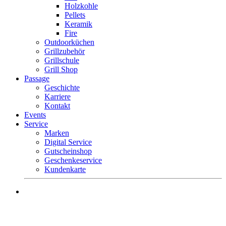
Holzkohle
Pellets
Keramik
Fire
Outdoorküchen
Grillzubehör
Grillschule
Grill Shop
Passage
Geschichte
Karriere
Kontakt
Events
Service
Marken
Digital Service
Gutscheinshop
Geschenkeservice
Kundenkarte
Mo.-Fr. 9 – 18 Uhr
Sa. 9 – 16 Uhr
Tel. +49 (0) 8581 – 96300