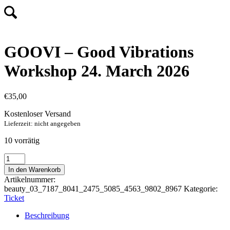
GOOVI – Good Vibrations
Workshop 24. March 2026
€
35,00
Kostenloser Versand
Lieferzeit: nicht angegeben
10 vorrätig
GOOVI
–
In den Warenkorb
Good
Artikelnummer:
Vibrations
beauty_03_7187_8041_2475_5085_4563_9802_8967
Kategorie:
Workshop
Ticket
24.
March
Beschreibung
2026