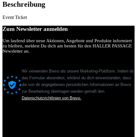
Menge
Beschreibung
Event Ticket
Zum Newsletter anmelden
Um laufend über neue Aktionen, Angebote und Produkte informiert
zu bleiben, meldest Du dich am besten für den HALLER PASSAGE
Newsletter an.
Wir verwenden Brevo als unsere Marketing-Plattform. Indem du
das Formular absendest, erklärst du dich einverstanden, dass
die von dir angegebenen persönlichen Informationen an Brevo
zur Bearbeitung übertragen werden gemäß den
Datenschutzrichtlinien von Brevo.
Sie sehen gerade einen Platzhalterinhalt von
Standard
. Um auf den
eigentlichen Inhalt zuzugreifen, klicken Sie auf den Button unten.
Bitte beachten Sie, dass dabei Daten an Drittanbieter weitergegeben
werden.