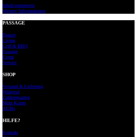
Inhalt entsperren
Weitere Informationen
PASSAGE
Beauty
Living
Grill & BBQ
Passage
Event
Service
SHOP
Versand & Lieferung
Widerruf
Zahlungsarten
Mein Konto
AGBs
HILFE?
Kontakt