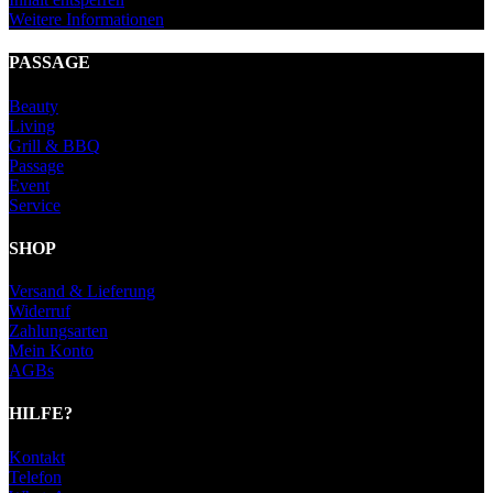
Weitere Informationen
PASSAGE
Beauty
Living
Grill & BBQ
Passage
Event
Service
SHOP
Versand & Lieferung
Widerruf
Zahlungsarten
Mein Konto
AGBs
HILFE?
Kontakt
Telefon