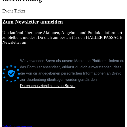
Event Ticket
Zum Newsletter anmelden
Um laufend über neue Aktionen, Angebote und Produkte informiert
zu bleiben, meldest Du dich am besten für den HALLER PASSAGE
Newsletter an.
Wir verwenden Brevo als unsere Marketing-Plattform. Indem du
das Formular absendest, erklärst du dich einverstanden, dass
die von dir angegebenen persönlichen Informationen an Brevo
zur Bearbeitung übertragen werden gemäß den
Datenschutzrichtlinien von Brevo.
Sie sehen gerade einen Platzhalterinhalt von
Standard
. Um auf den
eigentlichen Inhalt zuzugreifen, klicken Sie auf den Button unten.
Bitte beachten Sie, dass dabei Daten an Drittanbieter weitergegeben
werden.
Inhalt entsperren