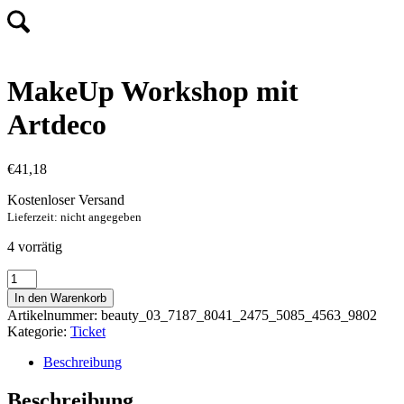
MakeUp Workshop mit
Artdeco
€
41,18
Kostenloser Versand
Lieferzeit: nicht angegeben
4 vorrätig
MakeUp
Workshop
In den Warenkorb
mit
Artikelnummer:
beauty_03_7187_8041_2475_5085_4563_9802
Artdeco
Kategorie:
Ticket
Menge
Beschreibung
Beschreibung