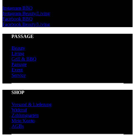
Instagram BBQ
Instagram Beauty/Living
Facebook BBQ
Facebook Beauty/Living
PASSAGE
Beauty
Living
Grill & BBQ
Passage
Event
Service
SHOP
Versand & Lieferung
Wideruf
Zahlungsarten
Mein Konto
AGBs