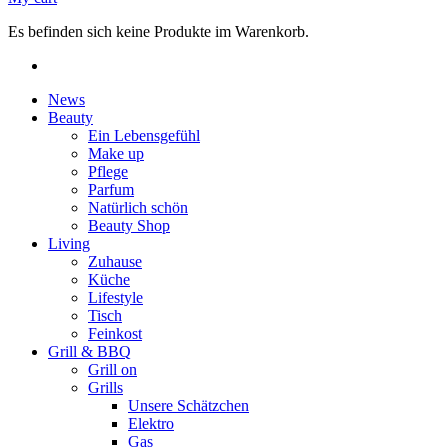
Es befinden sich keine Produkte im Warenkorb.
News
Beauty
Ein Lebensgefühl
Make up
Pflege
Parfum
Natürlich schön
Beauty Shop
Living
Zuhause
Küche
Lifestyle
Tisch
Feinkost
Grill & BBQ
Grill on
Grills
Unsere Schätzchen
Elektro
Gas