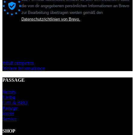
die von dir angegebenen persönlichen Informationen an Brevo
zur Bearbeitung übertragen werden gemäß den
Datenschutzrichtlinien von Brevo.
Sie sehen gerade einen Platzhalterinhalt von
Standard
. Um auf den
eigentlichen Inhalt zuzugreifen, klicken Sie auf den Button unten.
Bitte beachten Sie, dass dabei Daten an Drittanbieter weitergegeben
werden.
Inhalt entsperren
Weitere Informationen
PASSAGE
Beauty
Living
Grill & BBQ
Passage
Event
Service
SHOP