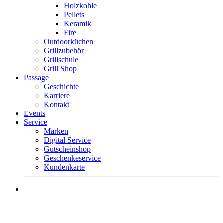
Holzkohle
Pellets
Keramik
Fire
Outdoorküchen
Grillzubehör
Grillschule
Grill Shop
Passage
Geschichte
Karriere
Kontakt
Events
Service
Marken
Digital Service
Gutscheinshop
Geschenkeservice
Kundenkarte
Mo.-Fr. 9 – 18 Uhr
Sa. 9 – 16 Uhr
Tel. +49 (0) 8581 – 96300