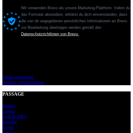
Wir verwenden Brevo als unsere Marketing-Plattform. Indem du
das Formular absendest, erklärst du dich einverstanden, dass
die von dir angegebenen persönlichen Informationen an Brevo
zur Bearbeitung übertragen werden gemäß den
Datenschutzrichtlinien von Brevo.
Sie sehen gerade einen Platzhalterinhalt von
Standard
. Um auf den
eigentlichen Inhalt zuzugreifen, klicken Sie auf den Button unten.
Bitte beachten Sie, dass dabei Daten an Drittanbieter weitergegeben
werden.
Inhalt entsperren
Weitere Informationen
PASSAGE
Beauty
Living
Grill & BBQ
Passage
Event
Service