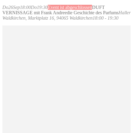
Do
26
Sep
18:00
Do
19:30
Event ist abgeschlossen
DUFT
VERNISSAGE mit Frank Andree
die Geschichte des Parfums
Haller
Waldkirchen
, Marktplatz 16, 94065 Waldkirchen
18:00 - 19:30