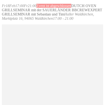
Fr
18
Feb
17:00
Fr
21:00
Event ist abgeschlossen
DUTCH OVEN
GRILLSEMINAR mit der SAUERLÄNDER BBCREW
EXPERT
GRILLSEMINAR mit Sebastian und Tim
Haller Waldkirchen
,
Marktplatz 16, 94065 Waldkirchen
17:00 - 21:00