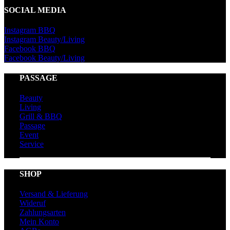
SOCIAL MEDIA
Instagram BBQ
Instagram Beauty/Living
Facebook BBQ
Facebook Beauty/Living
PASSAGE
Beauty
Living
Grill & BBQ
Passage
Event
Service
SHOP
Versand & Lieferung
Wideruf
Zahlungsarten
Mein Konto