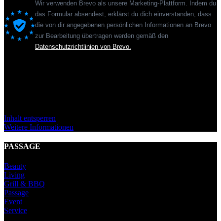
Wir verwenden Brevo als unsere Marketing-Plattform. Indem du
das Formular absendest, erklärst du dich einverstanden, dass
die von dir angegebenen persönlichen Informationen an Brevo
zur Bearbeitung übertragen werden gemäß den
Datenschutzrichtlinien von Brevo.
Sie sehen gerade einen Platzhalterinhalt von
Standard
. Um auf den
eigentlichen Inhalt zuzugreifen, klicken Sie auf den Button unten.
Bitte beachten Sie, dass dabei Daten an Drittanbieter weitergegeben
werden.
Inhalt entsperren
Weitere Informationen
PASSAGE
Beauty
Living
Grill & BBQ
Passage
Event
Service