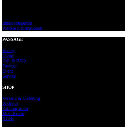
eigentlichen Inhalt zuzugreifen, klicken Sie auf den Button unten.
Bitte beachten Sie, dass dabei Daten an Drittanbieter weitergegeben
werden.
Inhalt entsperren
Weitere Informationen
PASSAGE
Beauty
Living
Grill & BBQ
Passage
Event
Service
SHOP
Versand & Lieferung
Widerruf
Zahlungsarten
Mein Konto
AGBs