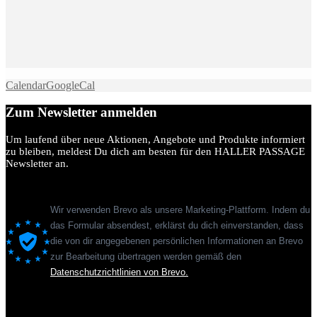
Calendar
GoogleCal
Zum Newsletter anmelden
Um laufend über neue Aktionen, Angebote und Produkte informiert
zu bleiben, meldest Du dich am besten für den HALLER PASSAGE
Newsletter an.
Wir verwenden Brevo als unsere Marketing-Plattform. Indem du
das Formular absendest, erklärst du dich einverstanden, dass
die von dir angegebenen persönlichen Informationen an Brevo
zur Bearbeitung übertragen werden gemäß den
Datenschutzrichtlinien von Brevo.
Sie sehen gerade einen Platzhalterinhalt von
Standard
. Um auf den