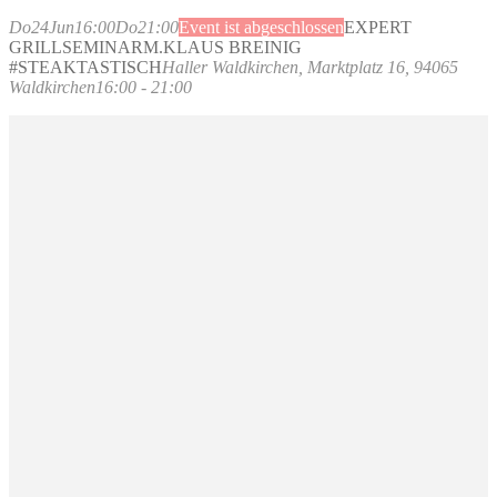
Do
24
Jun
16:00
Do
21:00
Event ist abgeschlossen
EXPERT
GRILLSEMINAR
M.KLAUS BREINIG
#STEAKTASTISCH
Haller Waldkirchen
, Marktplatz 16, 94065
Waldkirchen
16:00 - 21:00