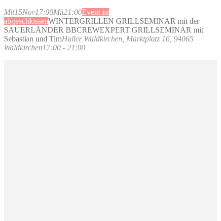
Mit
15
Nov
17:00
Mit
21:00
Event ist
abgeschlossen
WINTERGRILLEN GRILLSEMINAR mit der
SAUERLÄNDER BBCREW
EXPERT GRILLSEMINAR mit
Sebastian und Tim
Haller Waldkirchen
, Marktplatz 16, 94065
Waldkirchen
17:00 - 21:00