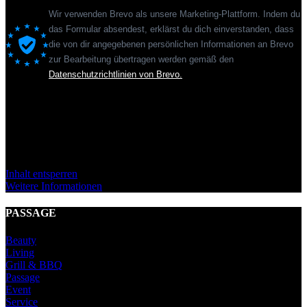
Wir verwenden Brevo als unsere Marketing-Plattform. Indem du
das Formular absendest, erklärst du dich einverstanden, dass
die von dir angegebenen persönlichen Informationen an Brevo
zur Bearbeitung übertragen werden gemäß den
Datenschutzrichtlinien von Brevo.
Sie sehen gerade einen Platzhalterinhalt von
Standard
. Um auf den
eigentlichen Inhalt zuzugreifen, klicken Sie auf den Button unten.
Bitte beachten Sie, dass dabei Daten an Drittanbieter weitergegeben
werden.
Inhalt entsperren
Weitere Informationen
PASSAGE
Beauty
Living
Grill & BBQ
Passage
Event
Service