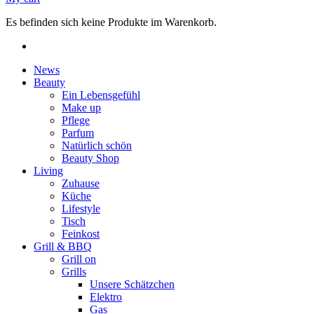
Es befinden sich keine Produkte im Warenkorb.
News
Beauty
Ein Lebensgefühl
Make up
Pflege
Parfum
Natürlich schön
Beauty Shop
Living
Zuhause
Küche
Lifestyle
Tisch
Feinkost
Grill & BBQ
Grill on
Grills
Unsere Schätzchen
Elektro
Gas