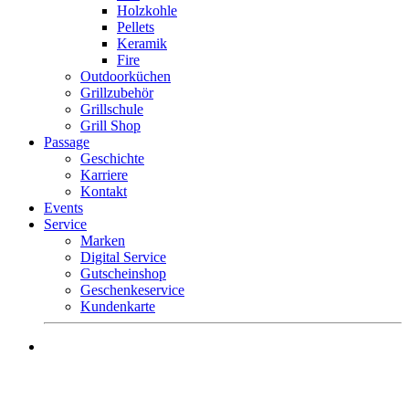
Holzkohle
Pellets
Keramik
Fire
Outdoorküchen
Grillzubehör
Grillschule
Grill Shop
Passage
Geschichte
Karriere
Kontakt
Events
Service
Marken
Digital Service
Gutscheinshop
Geschenkeservice
Kundenkarte
Mo.-Fr. 9 – 18 Uhr
Sa. 9 – 16 Uhr
Tel. +49 (0) 8581 – 96300