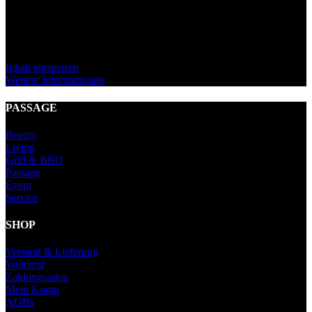
Sie sehen gerade einen Platzhalterinhalt von
Standard
. Um auf den
eigentlichen Inhalt zuzugreifen, klicken Sie auf den Button unten.
Bitte beachten Sie, dass dabei Daten an Drittanbieter weitergegeben
werden.
Inhalt entsperren
Weitere Informationen
PASSAGE
Beauty
Living
Grill & BBQ
Passage
Event
Service
SHOP
Versand & Lieferung
Widerruf
Zahlungsarten
Mein Konto
AGBs