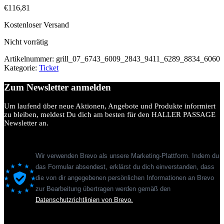
€
116,81
Kostenloser Versand
Nicht vorrätig
Artikelnummer:
grill_07_6743_6009_2843_9411_6289_8834_6060
Kategorie:
Ticket
Zum Newsletter anmelden
Um laufend über neue Aktionen, Angebote und Produkte informiert
zu bleiben, meldest Du dich am besten für den HALLER PASSAGE
Newsletter an.
Wir verwenden Brevo als unsere Marketing-Plattform. Indem du
das Formular absendest, erklärst du dich einverstanden, dass
die von dir angegebenen persönlichen Informationen an Brevo
zur Bearbeitung übertragen werden gemäß den
Datenschutzrichtlinien von Brevo.