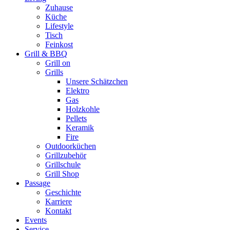
Zuhause
Küche
Lifestyle
Tisch
Feinkost
Grill & BBQ
Grill on
Grills
Unsere Schätzchen
Elektro
Gas
Holzkohle
Pellets
Keramik
Fire
Outdoorküchen
Grillzubehör
Grillschule
Grill Shop
Passage
Geschichte
Karriere
Kontakt
Events
Service