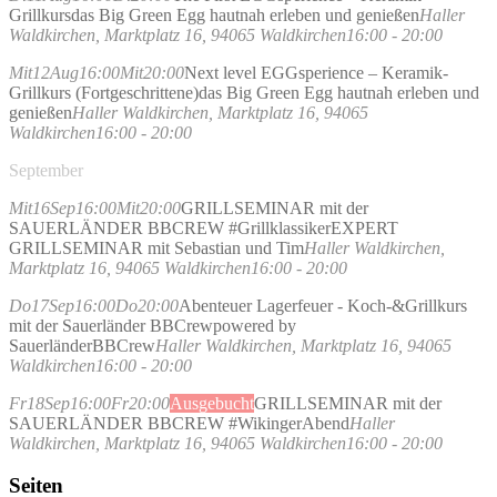
Grillkurs
das Big Green Egg hautnah erleben und genießen
Haller
Waldkirchen
, Marktplatz 16, 94065 Waldkirchen
16:00 - 20:00
Mit
12
Aug
16:00
Mit
20:00
Next level EGGsperience – Keramik-
Grillkurs (Fortgeschrittene)
das Big Green Egg hautnah erleben und
genießen
Haller Waldkirchen
, Marktplatz 16, 94065
Waldkirchen
16:00 - 20:00
September
Mit
16
Sep
16:00
Mit
20:00
GRILLSEMINAR mit der
SAUERLÄNDER BBCREW #Grillklassiker
EXPERT
GRILLSEMINAR mit Sebastian und Tim
Haller Waldkirchen
,
Marktplatz 16, 94065 Waldkirchen
16:00 - 20:00
Do
17
Sep
16:00
Do
20:00
Abenteuer Lagerfeuer - Koch-&Grillkurs
mit der Sauerländer BBCrew
powered by
SauerländerBBCrew
Haller Waldkirchen
, Marktplatz 16, 94065
Waldkirchen
16:00 - 20:00
Fr
18
Sep
16:00
Fr
20:00
Ausgebucht
GRILLSEMINAR mit der
SAUERLÄNDER BBCREW #WikingerAbend
Haller
Waldkirchen
, Marktplatz 16, 94065 Waldkirchen
16:00 - 20:00
Seiten