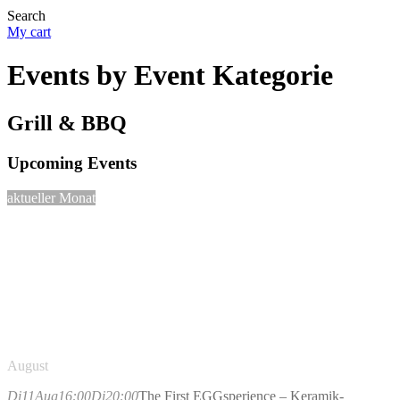
Search
My cart
Events by Event Kategorie
Grill & BBQ
Upcoming Events
aktueller Monat
August
Di
11
Aug
16:00
Di
20:00
The First EGGsperience – Keramik-