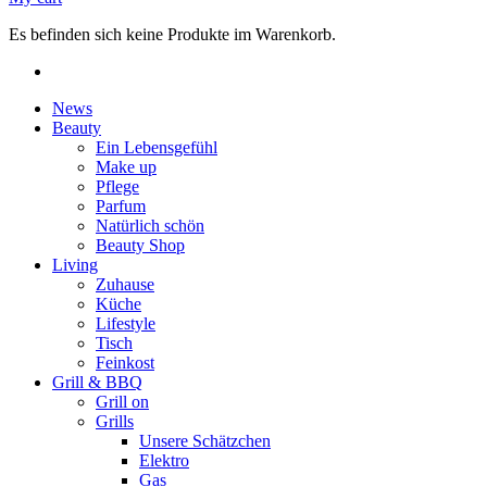
Es befinden sich keine Produkte im Warenkorb.
News
Beauty
Ein Lebensgefühl
Make up
Pflege
Parfum
Natürlich schön
Beauty Shop
Living
Zuhause
Küche
Lifestyle
Tisch
Feinkost
Grill & BBQ
Grill on
Grills
Unsere Schätzchen
Elektro
Gas