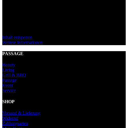
Sie sehen gerade einen Platzhalterinhalt von
Standard
. Um auf den
eigentlichen Inhalt zuzugreifen, klicken Sie auf den Button unten.
Bitte beachten Sie, dass dabei Daten an Drittanbieter weitergegeben
werden.
Inhalt entsperren
Weitere Informationen
PASSAGE
Beauty
Living
Grill & BBQ
Passage
Event
Service
SHOP
Versand & Lieferung
Widerruf
Zahlungsarten