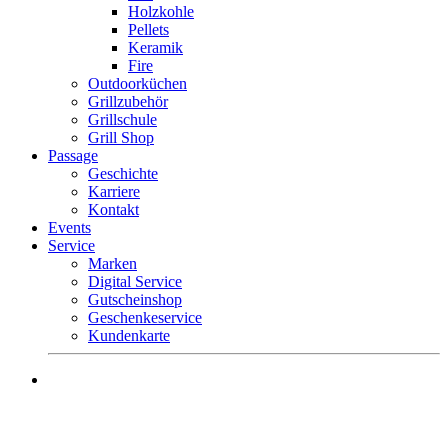
Holzkohle
Pellets
Keramik
Fire
Outdoorküchen
Grillzubehör
Grillschule
Grill Shop
Passage
Geschichte
Karriere
Kontakt
Events
Service
Marken
Digital Service
Gutscheinshop
Geschenkeservice
Kundenkarte
Mo.-Fr. 9 – 18 Uhr
Sa. 9 – 16 Uhr
Tel. +49 (0) 8581 – 96300