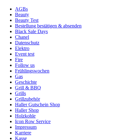
AGBs
Beauty
Beauty Test
Bestellung bestätigen & absenden
Black Sale Days
Chanel
Datenschutz
Elektro
Event test
Fire
Follow us
Frühlingswochen
Gas
Geschichte
Grill & BBQ
Grills
Grillzubehör
Haller Gutschein Shop
Haller Shop
Holzkohle
Icon Row Service
Impressum
Karriere
Kasse