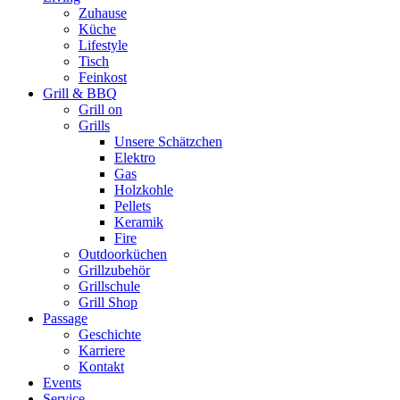
Zuhause
Küche
Lifestyle
Tisch
Feinkost
Grill & BBQ
Grill on
Grills
Unsere Schätzchen
Elektro
Gas
Holzkohle
Pellets
Keramik
Fire
Outdoorküchen
Grillzubehör
Grillschule
Grill Shop
Passage
Geschichte
Karriere
Kontakt
Events
Service