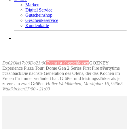
Marken
Digital Service
Gutscheinshop
Geschenkeservice
Kundenkarte
Mo.-Fr. 9 – 18 Uhr
Sa. 9 – 16 Uhr
Tel. +49 (0) 8581 – 96300
Do
02
Okt
17:00
Do
21:00
Event ist abgeschlossen
GOZNEY
Experience Pizza Tour: Dome Gen 2 Series First Fire #Partytime
#cashback
Die nächste Generation des Ofens, der das Kochen im
Freien für immer verändert hat. Größer und leistungsstärker als je
zuvor - in zwei Größen.
Haller Waldkirchen
, Marktplatz 16, 94065
Waldkirchen
17:00 - 21:00