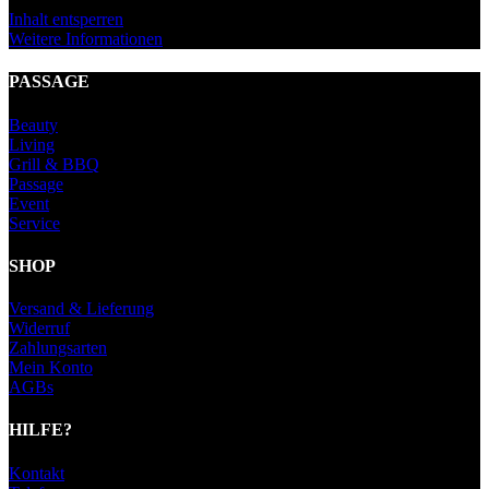
Inhalt entsperren
Weitere Informationen
PASSAGE
Beauty
Living
Grill & BBQ
Passage
Event
Service
SHOP
Versand & Lieferung
Widerruf
Zahlungsarten
Mein Konto
AGBs
HILFE?
Kontakt