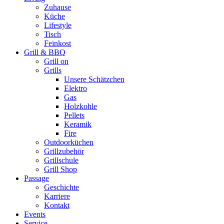
Zuhause
Küche
Lifestyle
Tisch
Feinkost
Grill & BBQ
Grill on
Grills
Unsere Schätzchen
Elektro
Gas
Holzkohle
Pellets
Keramik
Fire
Outdoorküchen
Grillzubehör
Grillschule
Grill Shop
Passage
Geschichte
Karriere
Kontakt
Events
Service