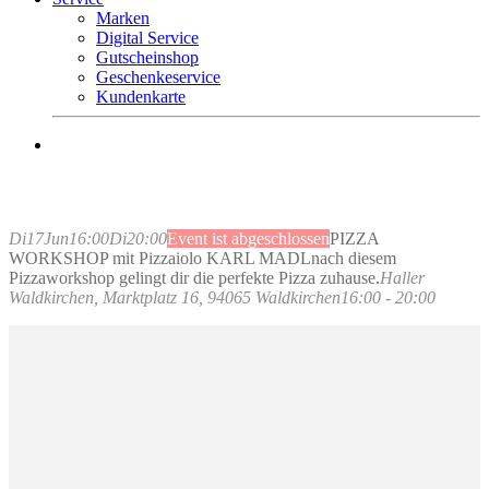
Marken
Digital Service
Gutscheinshop
Geschenkeservice
Kundenkarte
Mo.-Fr. 9 – 18 Uhr
Sa. 9 – 16 Uhr
Tel. +49 (0) 8581 – 96300
Di
17
Jun
16:00
Di
20:00
Event ist abgeschlossen
PIZZA
WORKSHOP mit Pizzaiolo KARL MADL
nach diesem
Pizzaworkshop gelingt dir die perfekte Pizza zuhause.
Haller
Waldkirchen
, Marktplatz 16, 94065 Waldkirchen
16:00 - 20:00