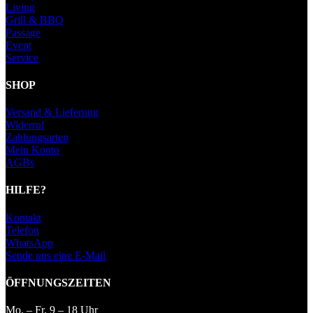
Living
Grill & BBQ
Passage
Event
Service
SHOP
Versand & Lieferung
Widerruf
Zahlungsarten
Mein Konto
AGBs
HILFE?
Kontakt
Telefon
WhatsApp
Sende uns eine E-Mail
ÖFFNUNGSZEITEN
Mo. – Fr. 9 – 18 Uhr