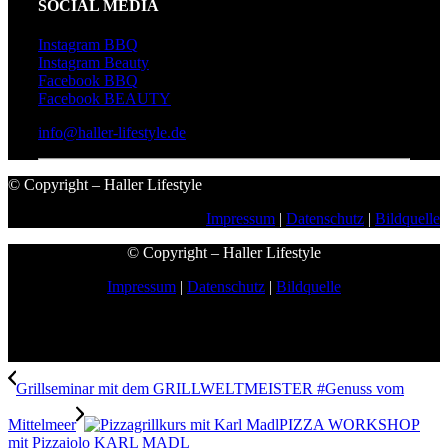
SOCIAL MEDIA
Instagram BBQ
Instagram Beauty
Facebook BBQ
Facebook BEAUTY
info@haller-lifestyle.de
© Copyright – Haller Lifestyle
Impressum
|
Datenschutz
|
Bildquelle
© Copyright – Haller Lifestyle
Impressum
|
Datenschutz
|
Bildquelle
Grillseminar mit dem GRILLWELTMEISTER #Genuss vom
Mittelmeer
PIZZA WORKSHOP
mit Pizzaiolo KARL MADL