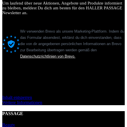
Um laufend über neue Aktionen, Angebote und Produkte informiert
zu bleiben, meldest Du dich am besten für den HALLER PASSAGE
Newsletter an.
Wir verwenden Brevo als unsere Marketing-Plattform. Indem du
das Formular absendest, erklärst du dich einverstanden, dass
die von dir angegebenen persönlichen Informationen an Brevo
zur Bearbeitung übertragen werden gemäß den
Datenschutzrichtlinien von Brevo.
Sie sehen gerade einen Platzhalterinhalt von
Standard
. Um auf den
eigentlichen Inhalt zuzugreifen, klicken Sie auf den Button unten.
Bitte beachten Sie, dass dabei Daten an Drittanbieter weitergegeben
werden.
Inhalt entsperren
Weitere Informationen
PASSAGE
Beauty